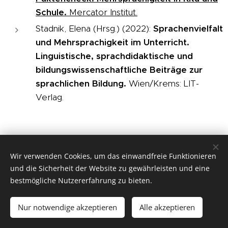
Schule.
Mercator Institut.
Stadnik, Elena (Hrsg.) (2022):
Sprachenvielfalt
und Mehrsprachigkeit im Unterricht.
Linguistische, sprachdidaktische und
bildungswissenschaftliche Beiträge zur
sprachlichen Bildung.
Wien/Krems: LIT-
Verlag.
Wir verwenden Cookies, um das einwandfreie Funktionieren
und die Sicherheit der Website zu gewährleisten und eine
Michal Dvorecký, Universität Wien, Institut für Germanistik,
bestmögliche Nutzererfahrung zu bieten.
Fachbereich Deutsch als Fremd- und Zweitsprache,
Porzellangasse 4, A-1090 Wien
Nur notwendige akzeptieren
Alle akzeptieren
Unterstützt von
Webnode
Cookies