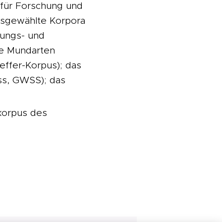
 für Forschung und
ausgewählte Korpora
hungs- und
he Mundarten
ffer-Korpus); das
ss, GWSS); das
rkorpus des