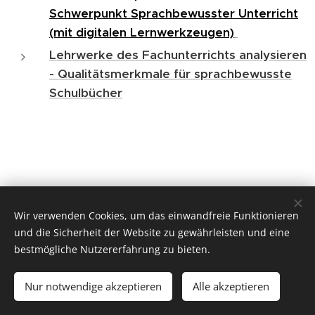
Schwerpunkt Sprachbewusster Unterricht
(mit digitalen Lernwerkzeugen)
Lehrwerke des Fachunterrichts analysieren
- Qualitätsmerkmale für sprachbewusste
Schulbücher
Wir verwenden Cookies, um das einwandfreie Funktionieren
und die Sicherheit der Website zu gewährleisten und eine
Michal Dvorecký, Universität Wien, Institut für Germanistik,
bestmögliche Nutzererfahrung zu bieten.
Fachbereich Deutsch als Fremd- und Zweitsprache,
Porzellangasse 4, A-1090 Wien
Nur notwendige akzeptieren
Alle akzeptieren
Unterstützt von
Webnode
Cookies